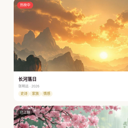
热映中
长河落日
张明远 · 2026
史诗
家族
情感
已上映