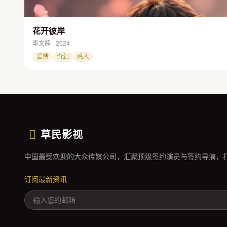
花开彼岸
李文静 · 2024
爱情
奇幻
感人
草民影视
中国最受欢迎的大众传媒公司，汇聚顶级签约演员与签约导演，
订阅最新资讯