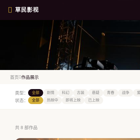
跳过导航
草民影视
WORKS
首页
作品展示
作品展示
类型：
全部
剧情
科幻
古装
悬疑
青春
战争
状态：
全部
热映中
即将上映
已上映
共 8 部作品