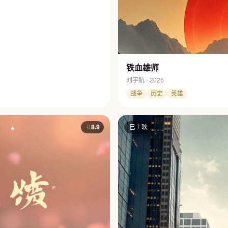
铁血雄师
刘宇航 · 2026
战争
历史
英雄
8.9
已上映