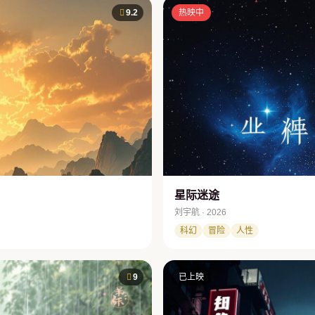
9.2
热映中
星际迷途
刘宇航 · 2026
科幻
冒险
人性
9
已上映