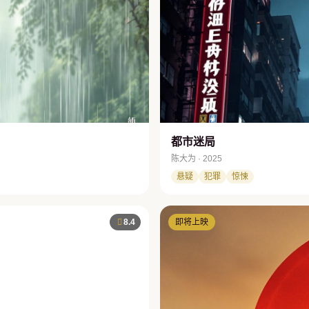
都市迷局
陈大为 · 2025
悬疑
犯罪
惊悚
8.4
即将上映