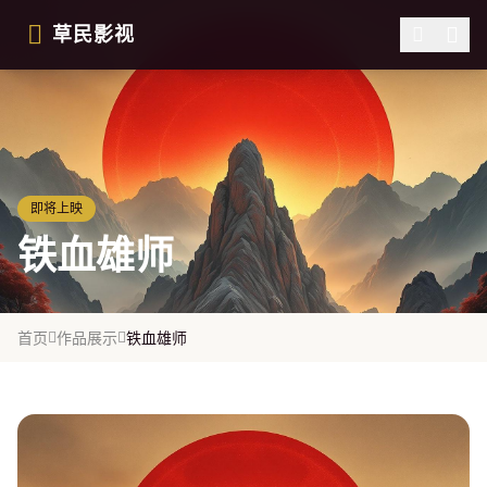
跳过导航
草民影视
即将上映
铁血雄师
首页
作品展示
铁血雄师