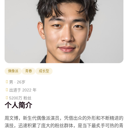
偶像派
青春
成长型
男 · 26岁
出道于 2022 年
5200万 粉丝
个人简介
周文博，新生代偶像派演员，凭借出众的外形和不断精进的
演技，迅速积累了庞大的粉丝群体，是当下最炙手可热的青