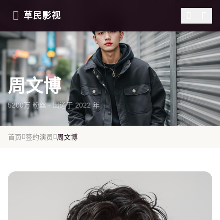
跳过导航
草民影视
周文博
5200万 粉丝 · 出道于 2022 年
首页
签约演员
周文博