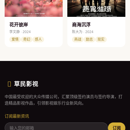
花开彼岸
商海沉浮
李文静 · 2024
陈大为 · 2024
爱情
奇幻
感人
商战
励志
现实
草民影视
中国最受欢迎的大众传媒公司，汇聚顶级签约演员与签约导演，打
造精品影视作品，引领影视娱乐行业新风向。
订阅最新资讯
订阅