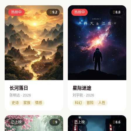
热映中
9.2
热映中
8.8
长河落日
星际迷途
张明远 · 2026
刘宇航 · 2026
史诗
家族
情感
科幻
冒险
人性
已上映
9
已上映
8.6