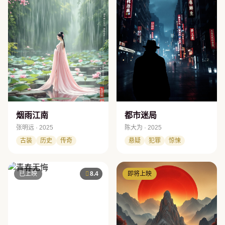
烟雨江南
都市迷局
张明远 · 2025
陈大为 · 2025
古装
历史
传奇
悬疑
犯罪
惊悚
已上映
8.4
即将上映