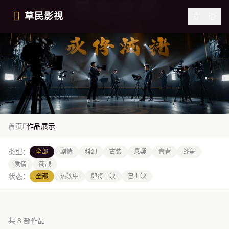
跳过导航
草民影视
WORKS
首页
作品展示
作品展示
类型：
全部
剧情
科幻
古装
悬疑
青春
战争
爱情
商战
状态：
全部
热映中
即将上映
已上映
共 8 部作品