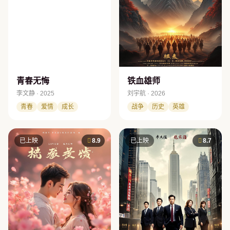
青春无悔
铁血雄师
李文静 · 2025
刘宇航 · 2026
青春
爱情
成长
战争
历史
英雄
已上映
8.9
已上映
8.7