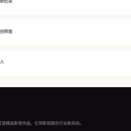
新纪录
再创辉煌
人
打造精品影视作品，引领影视娱乐行业新风向。