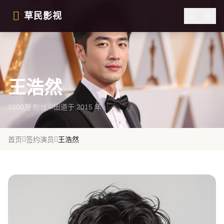
跳过导航
草民影视
王浩然
3200万 粉丝 · 出道于 2015 年
首页
签约演员
王浩然