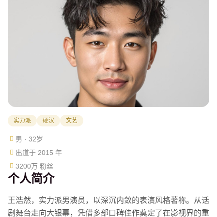
实力派
硬汉
文艺
男 · 32岁
出道于 2015 年
3200万 粉丝
个人简介
王浩然，实力派男演员，以深沉内敛的表演风格著称。从话
剧舞台走向大银幕，凭借多部口碑佳作奠定了在影视界的重