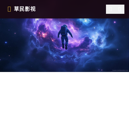
跳过导航
草民影视 - 免费在线观看最新电影电视剧综艺动漫高清视频资
草民影视